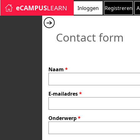
Skip to main content
eCAMPUS
LEARN
Inloggen
Registreren
A
Contact form
Naam
*
E-mailadres
*
Onderwerp
*